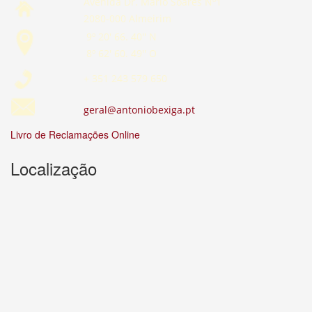
Avenida Dr. Mário Soares Nº1
2080-000 Almeirim
9º 20' 66. 40'' N
8º 62' 60. 49'' O
+ 351 243 579 650
geral@antoniobexiga.pt
Livro de Reclamações Online
Localização