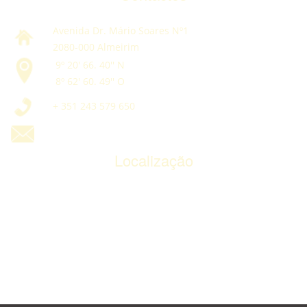
Avenida Dr. Mário Soares Nº1
2080-000 Almeirim
9º 20' 66. 40'' N
8º 62' 60. 49'' O
+ 351 243 579 650
g
eral@antoniobexiga.pt
Localização